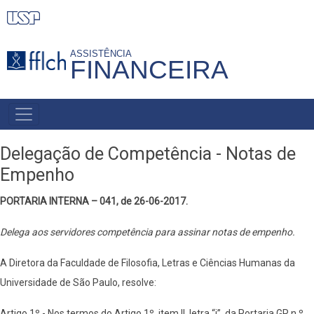
Pular
para
o
ASSISTÊNCIA
FINANCEIRA
conteúdo
principal
MENU
PRIMÁRIO
Delegação de Competência - Notas de
Empenho
PORTARIA INTERNA – 041, de 26-06-2017.
Delega aos servidores competência para assinar notas de empenho.
A Diretora da Faculdade de Filosofia, Letras e Ciências Humanas da
Universidade de São Paulo, resolve:
Artigo 1º - Nos termos do Artigo 1º, item II, letra “i”, da Portaria GR n.º