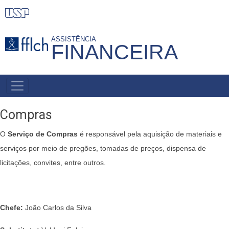
Pular
para
o
ASSISTÊNCIA
FINANCEIRA
conteúdo
principal
MENU
PRIMÁRIO
Compras
O
Serviço de Compras
é responsável pela aquisição de materiais e
serviços por meio de pregões, tomadas de preços, dispensa de
licitações, convites, entre outros.
Chefe:
João Carlos da Silva