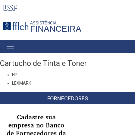
Pular
para
o
ASSISTÊNCIA
FINANCEIRA
conteúdo
principal
MENU
PRIMÁRIO
Cartucho de Tinta e Toner
HP
LEXMARK
FORNECEDORES